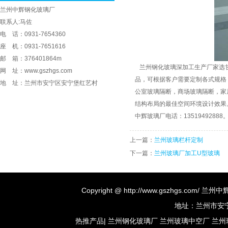
兰州中辉钢化玻璃厂
联系人:马佐
电 话：0931-7654360
座 机：0931-7651616
邮 箱：376401864m
兰州钢化玻璃
深加工生产厂家选
网 址：www.gszhgs.com
品，可根据客户需要定制各式规格
地 址：兰州市安宁区安宁堡红艺村
公室玻璃隔断，商场玻璃隔断，家
结构布局的最佳空间环境设计效果
中辉玻璃厂电话：13519492888
上一篇：
兰州玻璃栏杆定制
下一篇：
兰州玻璃厂加工U型玻璃
Copyright @ http://www.gszhgs.co
地址：兰州市安宁区
热推产品
|
兰州钢化玻璃厂
兰州玻璃中空厂
兰州