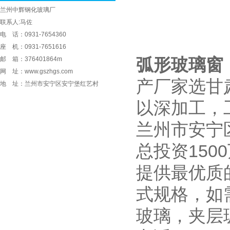
兰州中辉钢化玻璃厂
联系人:马佐
电 话：0931-7654360
座 机：0931-7651616
邮 箱：376401864m
弧形玻璃窗
网 址：www.gszhgs.com
产厂家选甘
地 址：兰州市安宁区安宁堡红艺村
以深加工，
兰州市安宁
总投资15
提供最优质
式规格，如
玻璃，夹层