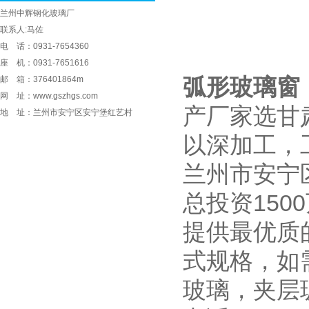
兰州中辉钢化玻璃厂
联系人:马佐
电 话：0931-7654360
座 机：0931-7651616
邮 箱：376401864m
弧形玻璃窗
网 址：www.gszhgs.com
产厂家选甘
地 址：兰州市安宁区安宁堡红艺村
以深加工，
兰州市安宁
总投资15
提供最优质
式规格，如
玻璃，夹层