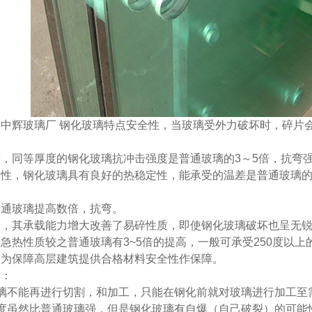
，中辉玻璃厂 钢化玻璃特点安全性，
当玻璃受外力破坏时，碎片
度，
同等厚度的钢化玻璃抗冲击强度是普通玻璃的3～5倍，抗弯强
定性，
钢化玻璃具有良好的热稳定性，能承受的温差是普通玻璃的3
普通玻璃提高数倍，抗弯。
全，其承载能力增大改善了易碎性质，即使钢化玻璃破坏也呈无
急热性质较之普通玻璃有3~5倍的提高，一般可承受250度以
。为保障高层建筑提供合格材料安全性作保障。
点：
璃不能再进行切割，和加工，只能在钢化前就对玻璃进行加工至
强度虽然比普通玻璃强，但是钢化玻璃有自爆（自己破裂）的可能