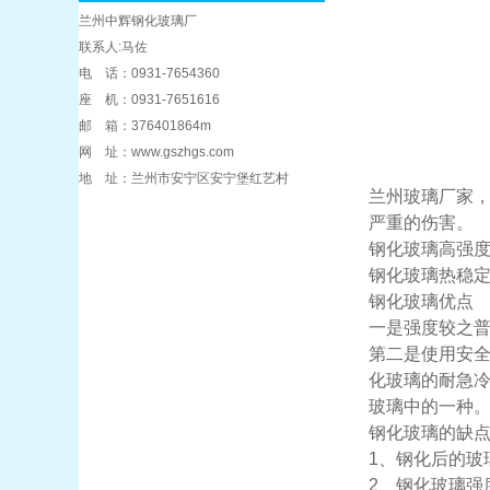
兰州中辉钢化玻璃厂
联系人:马佐
电 话：0931-7654360
座 机：0931-7651616
邮 箱：376401864m
网 址：www.gszhgs.com
地 址：兰州市安宁区安宁堡红艺村
兰州玻璃厂家
严重的伤害。
钢化玻璃高强
钢化玻璃热稳
钢化玻璃优点
一是强度较之
第二是使用安
化玻璃的耐急冷
玻璃中的一种
钢化玻璃的缺
1、钢化后的玻
2、钢化玻璃