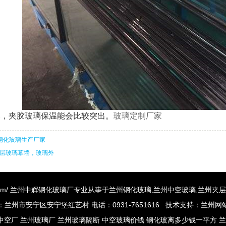
比，夹胶玻璃保温能会比较突出
。
玻璃定制厂家
mm钢化玻璃生产厂家
层玻璃幕墙，玻璃外
szhgs.com/ 兰州中辉钢化玻璃厂专业从事于
兰州钢化玻璃
,
兰州中空玻璃
,
兰州夹层
：兰州市安宁区安宁堡红艺村 电话：0931-7651616 技术支持：
兰州网
中空厂
兰州玻璃厂
兰州玻璃隔断
中空玻璃价钱
钢化玻离多少钱一平方
兰