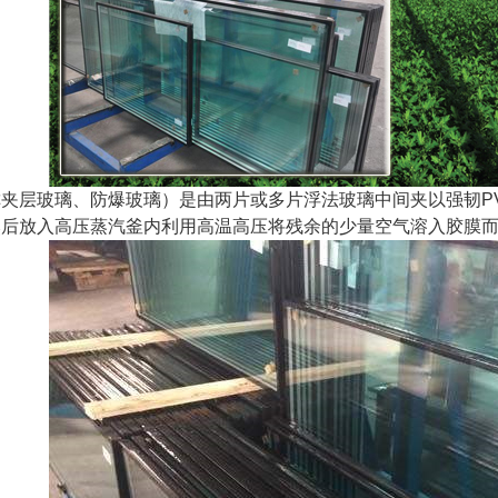
夹层玻璃、防爆玻璃）是由两片或多片浮法玻璃中间夹以强韧P
然后放入高压蒸汽釜内利用高温高压将残余的少量空气溶入胶膜