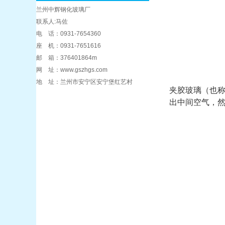
兰州中辉钢化玻璃厂
联系人:马佐
电 话：0931-7654360
座 机：0931-7651616
邮 箱：376401864m
网 址：www.gszhgs.com
地 址：兰州市安宁区安宁堡红艺村
夹胶玻璃（也称
出中间空气，